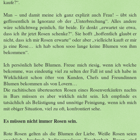
kaufe?“.
Man – und damit meine ich ganz explizit auch Frau! – übt sich
geflissentlich in Ignoranz ob der „Unterbrechung“. Alles andere
wäre schlichtweg peinlich, für beide. Er denkt „erwartet sie etwa,
dass ich ihr jetzt Rosen schenke?“. Sie hofft „hoffentlich glaubt er
nicht, dass ich mir Rosen erwarte“ oder aber „vielleicht kauft er mir
ja eine Rose… ich hab schon sooo lange keine Blumen von ihm
bekommen“.
Ich persönlich liebe Blumen. Freue mich riesig, wenn ich welche
bekomme, was eindeutig viel zu selten der Fall ist und ich habe in
Wirklichkeit schon öfter von Kunden, Chefs und Freundinnen
Blumen bekommen als von Lovern…
Die rachitischen überteuerten Rosen eines Rosenverkäufers nachts
in Bars müssen es aber wirklich nicht sein. Ich empfinde es
tatsächlich als Belästigung und unnötige Peinigung, wenn ich mich
mit obiger Situation, viel zu oft, konfrontiert sehe.
Es müssen nicht immer Rosen sein.
Rote Rosen gelten als die Blumen der Liebe. Weiße Rosen seien
angeblich Ausdruck bedingungsloser Ergebenheit. Rosen sind