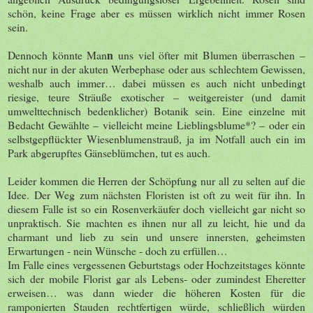
schön, keine Frage aber es müssen wirklich nicht immer Rosen
sein.
n
Dennoch könnte Man
uns viel öfter mit Blumen überraschen –
nicht nur in der akuten Werbephase oder aus schlechtem Gewissen,
weshalb auch immer… dabei müssen es auch nicht unbedingt
riesige, teure Sträuße exotischer – weitgereister (und damit
umwelttechnisch bedenklicher) Botanik sein. Eine einzelne mit
Bedacht Gewählte – vielleicht meine Lieblingsblume*? – oder ein
selbstgepflückter Wiesenblumenstrauß, ja im Notfall auch ein im
Park abgerupftes Gänseblümchen, tut es auch.
Leider kommen die Herren der Schöpfung nur all zu selten auf die
Idee. Der Weg zum nächsten Floristen ist oft zu weit für ihn. In
diesem Falle ist so ein Rosenverkäufer doch vielleicht gar nicht so
unpraktisch. Sie machten es ihnen nur all zu leicht, hie und da
charmant und lieb zu sein und unsere innersten, geheimsten
Erwartungen - nein Wünsche - doch zu erfüllen…
Im Falle eines vergessenen Geburtstags oder Hochzeitstages könnte
sich der mobile Florist gar als Lebens- oder zumindest Eheretter
erweisen… was dann wieder die höheren Kosten für die
ramponierten Stauden rechtfertigen würde, schließlich würden