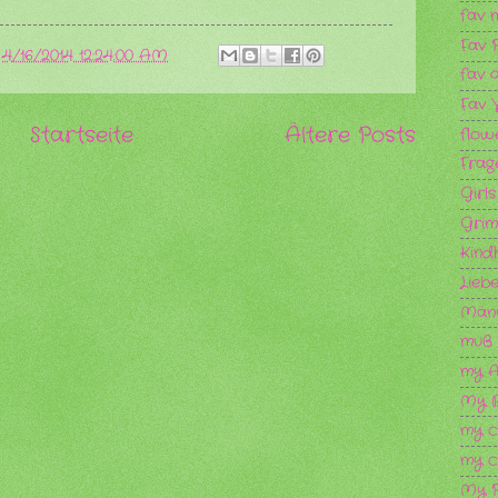
fav 
Fav 
m
4/16/2014 12:24:00 AM
fav 
Fav 
Startseite
Ältere Posts
flow
Frag
Girl
Grim
Kind
Lieb
Männ
muß 
my A
My 
my c
my 
My P