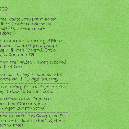
ate
intelligente Frau hat millionen
rliche Feinde: alle dummen
er! (Marie von Ebner-
enbach)
 a woman is a terribly difficult
since it consists principally in
ing with men. (Conrad, Bacio
gina Spruch n. 109)
 men try harder, women succeed
e first time.
ou meet Mr. Right, make sure his
t name isn´t Always" (Murray)
 not looking for Mr. Right but for
Right Now" (Dita von Teese)
uen können einen Orgasmus
äuschen, Männer ganze
ehungen" (Sharon Stone)
habe ein einfaches Rezept, um fit
leiben - Ich laufe jeden Tag Amok.
degard Knef)