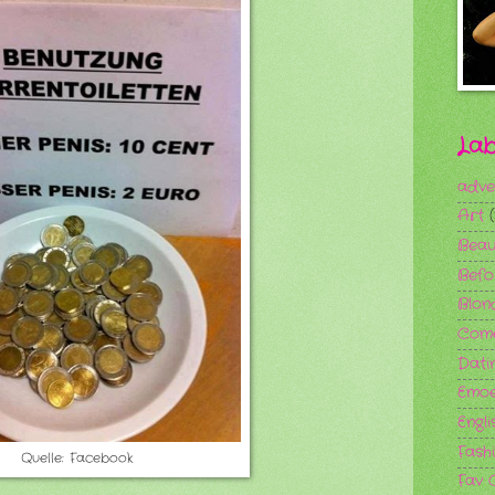
Lab
adve
Art
Beau
Befo
Blon
Com
Dati
Emoe
Engli
Fash
Quelle: Facebook
Fav 