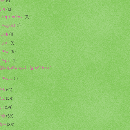
015
(1)
014
(12)
September
(2)
►
August
(1)
►
Juli
(1)
►
Juni
(1)
►
Mai
(5)
►
April
(1)
▼
Vergelt's Gott, Gnä' Herr!
März
(1)
►
013
(16)
012
(23)
011
(34)
010
(38)
009
(38)