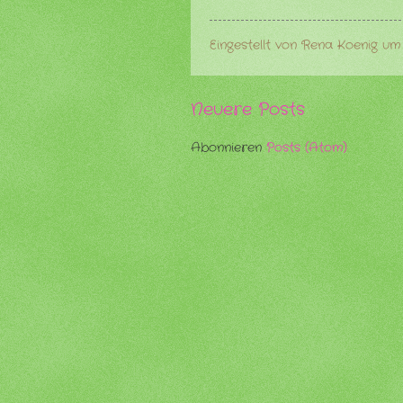
Eingestellt von
Rena Koenig
u
Neuere Posts
Abonnieren
Posts (Atom)