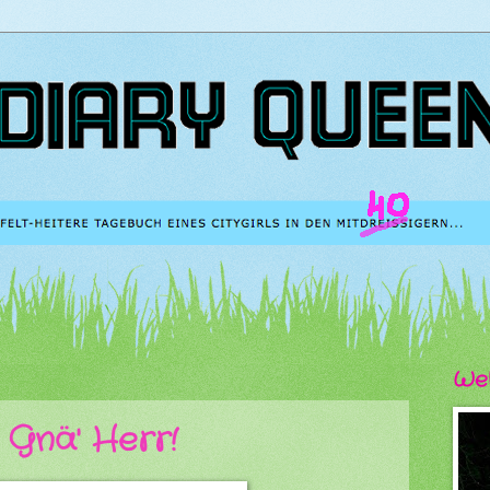
We
, Gnä' Herr!