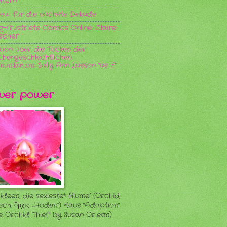
ltern
iew für die nächste Dekade
g-frustriete Comics Online: Claire
echer
oon über die Tücken der
chengeschlechtlichen
nikation: Sally Ann Lasson "as if"
ower power
ideen, die sexieste* Blume! (Orchid
iech. ὄρχις „Hoden“) *(aus "Adaption"
he Orchid Thief" by Susan Orlean)