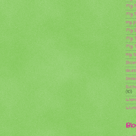
My P
My P
my pr
My 
My T
My T
my t
Shoe
skurr
Smile
Such
(10)
Wien
Wuns
Blo