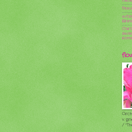
Neoe
Prev
witzi
Bret
Cart
zwis
Kommu
fl
Orch
v. gr
/ "T