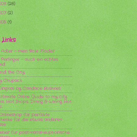
008
(28)
007
(2)
005
(1)
Links
y Adler - mein Role Model!
 Perlinger - auch ein echtes
ild
and the City
y Chupack
Original by Candace Bushnell
Ultimate Online Guide to my city
na; Hot Shops, Dining & Wining Hot
..
Onlineshop für perfekte
henke für die etwas anderen
sse
eber für post-natal-euphorische