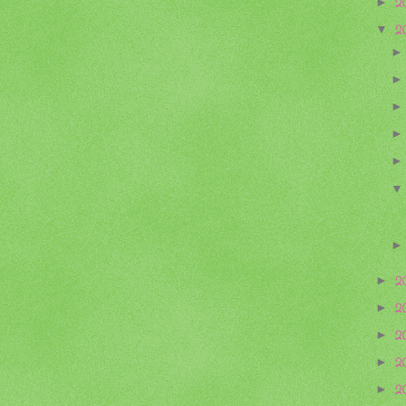
2
►
2
▼
2
►
2
►
2
►
2
►
2
►