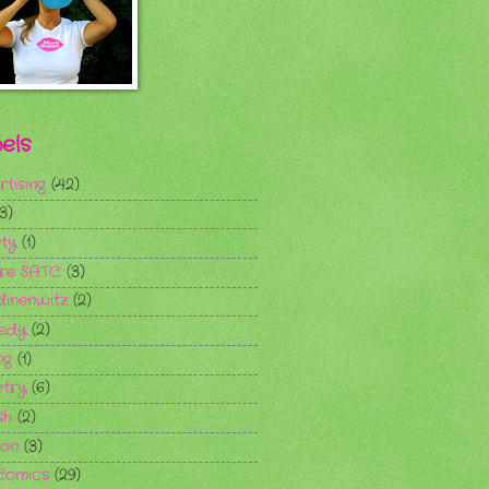
els
rtising
(42)
(3)
ty
(1)
re SATC
(3)
dinenwitz
(2)
edy
(2)
ng
(1)
try
(6)
sh
(2)
ion
(3)
Comics
(29)