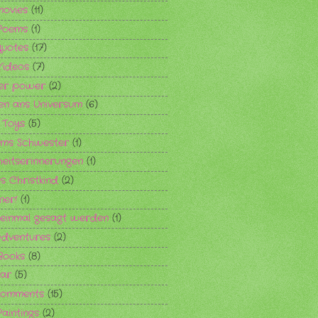
movies
(11)
Poems
(1)
quotes
(17)
Videos
(7)
er power
(2)
en ans Universum
(6)
s Toys
(5)
ms Schwester
(1)
heitserinnerungen
(1)
es Christkind
(2)
er!
(1)
einmal gesagt werden
(1)
dventures
(2)
Books
(8)
ar
(5)
comments
(15)
aintings
(2)