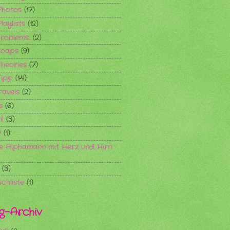
hotos
(17)
laylists
(12)
oblems...
(2)
Soaps
(9)
heories
(7)
ipp
(14)
ravels
(2)
s
(6)
il
(3)
!
(1)
e Alphamann mit Herz und Hirn
(3)
chliste
(1)
g-Archiv