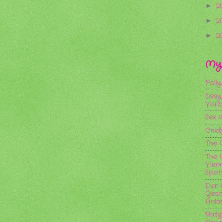
2
►
2
►
2
►
My 
Poll
Sissy
Vorb
Sex 
Cind
The 
The 
Vien
Spots.
Der 
Gesc
Anlä
Ratg