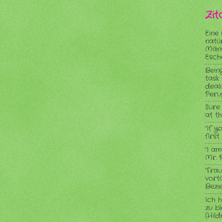
Zit
Eine 
natü
Männ
Esch
Being
task 
deal
Peru
Sure
at th
"If y
firs
"I am
Mr. 
"Fra
vort
Bezi
Ich 
zu b
(Hil